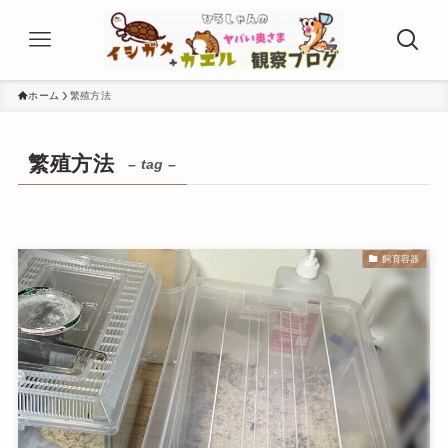
ホーム
繁殖方法
繁殖方法
– tag –
飼育容器